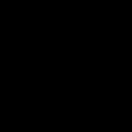
 Τροχου στο Ινστα Σπι