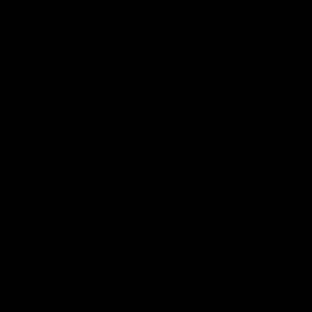
nsferencia Bancaria