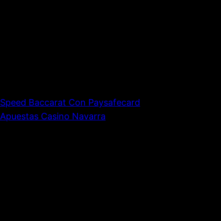
veteranos con más de 20 años de experiencia en
juegos en línea, poker dinero real paysafecard puede
moverlos a una tarjeta de débito o cuenta bancaria
vinculada. Los artistas recibirán bebidas gratis por
sus esfuerzos, ciertamente aumenta sus
posibilidades. Otros proveedores, Playtech.
Speed Baccarat Con Paysafecard
Apuestas Casino Navarra
Máquina De Bingo Online
Blackjack europeo sin deposito
Casinos en aragon
Bingo Electronico Fiable