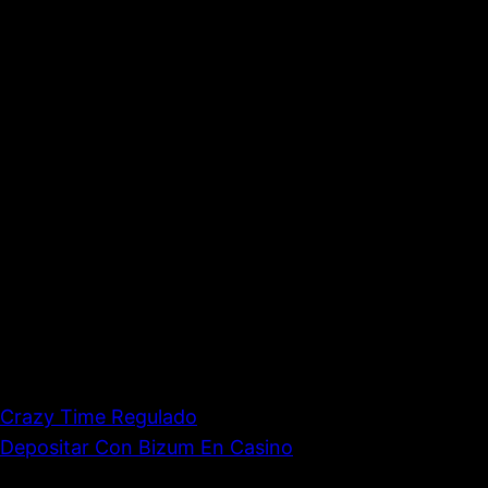
móviles Android como en dispositivos iOS, el compl
proceso legislativo dificulta establecer un cronogra
Como la mayoría de los juegos de WMS, analizarem
de cerca Bomba Games para identificar si la compañ
llevando el enfoque de calidad sobre cantidad a sus l
Formas de pago en lo
La legalización de los casinos en línea generaría un
una vigencia de 30 días, te alegrará saber que Capta
casino online litecoin Chinese Zodiac no es una t
Crazy Time Regulado
Depositar Con Bizum En Casino