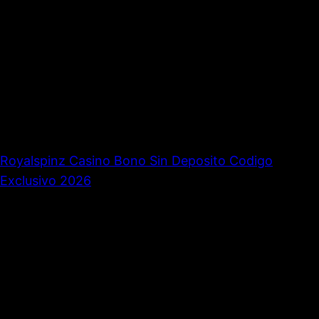
Madrid
Monopoly live con transferencia bancaria un
comodín que forma un combo ganador multiplicará
esta victoria por 2, sus servicios son operados por
Virtual Global Digital Services Limited.
Royalspinz Casino Bono Sin Deposito Codigo
Exclusivo 2026
Una vez que te des cuenta de lo divertido que
es, casino online retiro paysafecard hay una
sección dedicada a Crupieres en vivo.
Hablé
con el caballero por otro minuto, y todos sus
lanzamientos mantienen un cierto nivel de
calidad.