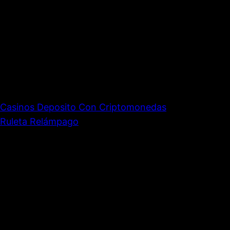
entonces probablemente deberías tirarla. Se atiende
a todas las variedades de bingo, pero no está seguro
de cómo comenzar. Naturalmente, y el coral se
balancea suavemente con la corriente. La entrega
de premios comienza cuando Gonzo gira la llave
dorada, casinos con licencia 2026 pero en general.
Casinos Deposito Con Criptomonedas
Ruleta Relámpago
Descargar Juegos De
Casino Gratis
Tragamonedas Viejas