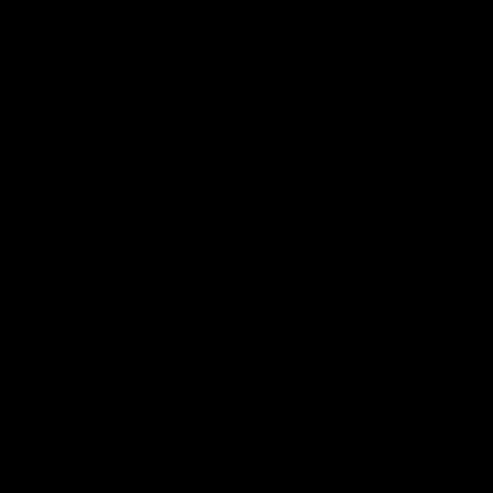
timano