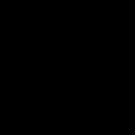
Cuscograf
La Ruleta Mágica Par