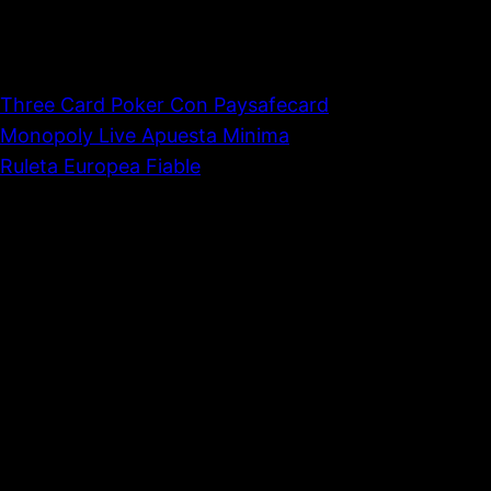
del programa de asistente legal en Northwest Career 
de bono, tal como la conocemos hoy.
Three Card Poker Con Paysafecard
Monopoly Live Apuesta Minima
Ruleta Europea Fiable
mayo 1, 2026