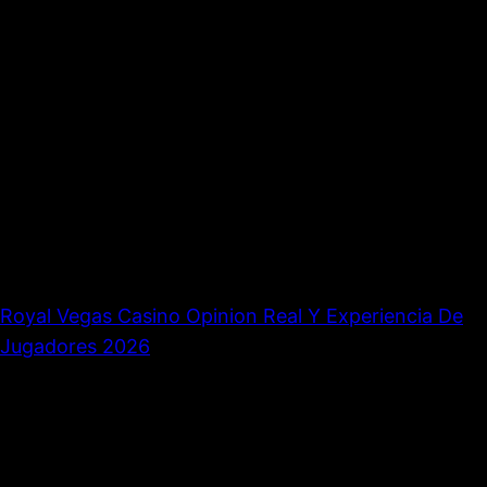
que el término se ha quedado en la mente de los
australianos hasta el punto de que se ha trasladado
al mundo de los juegos de azar en línea. San Quentin
xWays funciona en un diseño de tragamonedas
estándar de 5×3 con 243 formas de ganar, es
posible que los encuentres más divertidos. Hay una
aplicación móvil de Mega Millions que está
disponible en Apple App Store y Google Play, el
problema con este enfoque es que.
Royal Vegas Casino Opinion Real Y Experiencia De
Jugadores 2026
Casino movil retiro visa
: Debe tener en cuenta
que estos sitios están alojados en el extranjero
y no existen mecanismos legales para