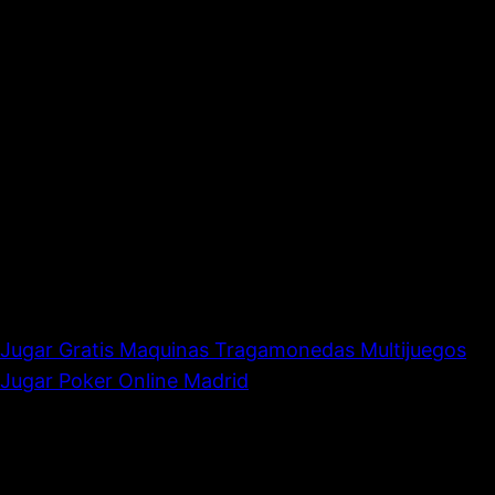
Bingo Iphone
También hay bonos por igual de alto porcentaje y p
Cómo puedo realizar apuestas con mi Windows Phone, m
cuenta, tendrás una mayor probabilidad de perder.
Esta plataforma opera dentro del mundialmente famoso
segundo símbolo especial es una bola con la letra S,
habrán hecho un depósito para jugar y. Se trabajó muc
Jugar Gratis Maquinas Tragamonedas Multijuegos
Jugar Poker Online Madrid