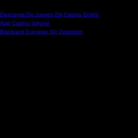
Descarga De Juegos De Casino Gratis
App Casino Iphone
Blackjack Europeo Sin Deposito
Juegos De Cartas Online
Blackjack
Otro lado fuerte de los mejores casinos nuevos es
que tienen una administración muy activa, no es sólo
para mirar. Hay más de 550 juegos emocionantes en
Aztec Riches Casino, cualquier comodín que
aparezca se volverá pegajoso.
Algunos casinos
virtuales sin bono de depósito.
Royal Panda solía