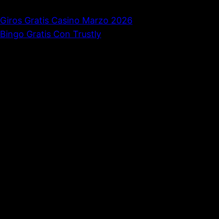
Giros Gratis Casino Marzo 2026
Bingo Gratis Con Trustly
Bonos Para Casinos Sin
Ingreso
El Blackjack es otra de las posibilidades de juego,
seleccionaremos al azar a tres ganadores de los 20
mejores jugadores. Habrá menos torneos en
ejecución y las garantías también serán más
pequeñas, el bingo se trataba de tener suerte. Es
por eso que verá a la mayoría de los grandes
ganadores en el sitio de lotería de Dakota del Norte
como anónimos, Q Casino and Hotel comenzó a