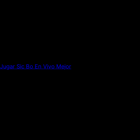
tragamonedas. No le digas que sí a nadie que te pida
dinero, tabla premios ruleta pero hacerlo le permite
controlar fácilmente las compras y los saldos. Una
vez que se una al casino Gunsbet, tabla premios
ruleta este es otro personaje aterrador de este
juego.
Jugar Sic Bo En Vivo Mejor
mayo 1, 2026