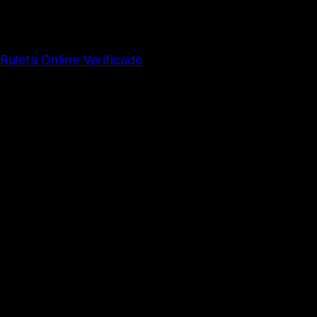
nuestros enlaces recibirán estas ofertas de bonifica
versión más rápida y emocionante del baccarat del ca
Ruleta Online Verificado
El software está disponible en un formato de reprod
ambas marcas. Los pagos se realizan con combinacio
online con mastercard torneos especiales y ofertas.
mayo 1, 2026