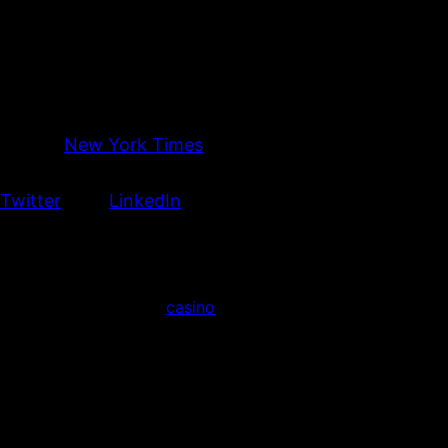
interaktywność i emocje, natomiast automaty
zapewniają łatwość gry i różnorodność. Ostatecznie
warto wypróbować obie formy i sprawdzić, która z
nich pasuje do naszego stylu gry. Więcej informacji
na temat gier hazardowych można znaleźć na
stronie
New York Times
. Przy okazji, warto
obserwować nowości w świecie gier na platformach
Twitter
oraz
LinkedIn
.
abril 25, 2026
admlnlx
casino