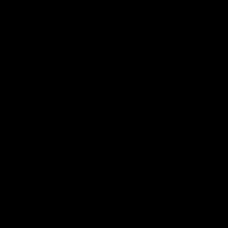
w kasynie