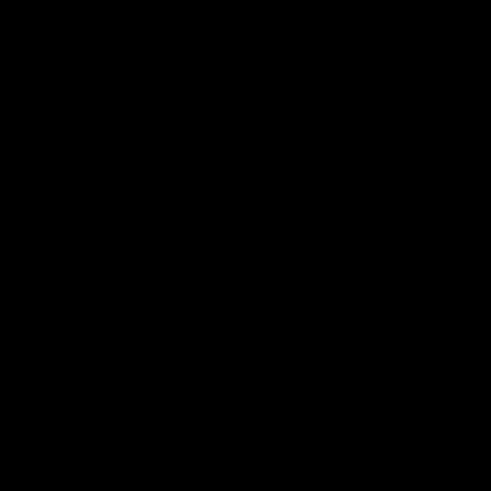
nia z gier
h na żywo 