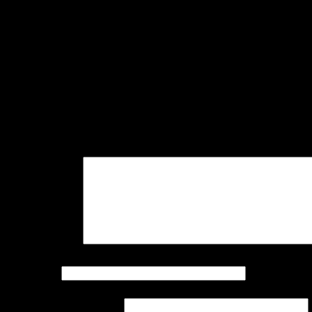
Deja una respuesta
Tu dirección de correo electrónico no será publicada
Comentario
*
Nombre
*
Correo electrónico
*