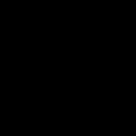
Blog
o w