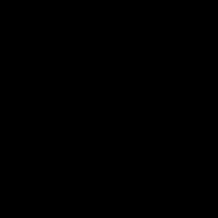
nia z gier
h na żywo 