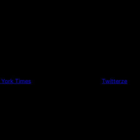
bę w przypadku problemów lub pytań.
ylko przyjemnością, ale i bezpieczną formą rozrywki o
e Vox to wyjątkowa okazja, aby przeżyć emocje zn
ci z krupierami i solidnym zabezpieczeniom, kasyno
York Times
i do śledzenia nowości na
Twitterze
. Ni