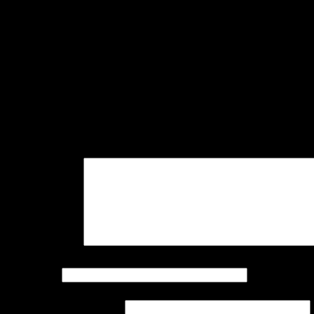
Deja una respuesta
Tu dirección de correo electrónico no será publicada
Comentario
*
Nombre
*
Correo electrónico
*