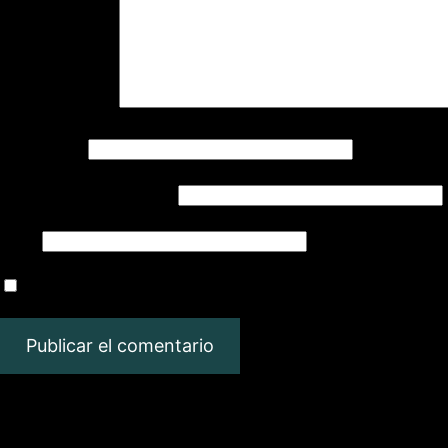
Comentario
*
Nombre
*
Correo electrónico
*
Web
Guarda mi nombre, correo electrónico y web en e