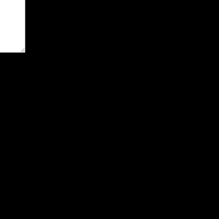
ste navegador para la próxima vez que comente.