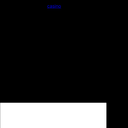
abril 26, 2026
admlnlx
casino
Deja una respuesta
Tu dirección de correo electrónico no será
publicada.
Los campos obligatorios están marcados
con
*
Comentario
*