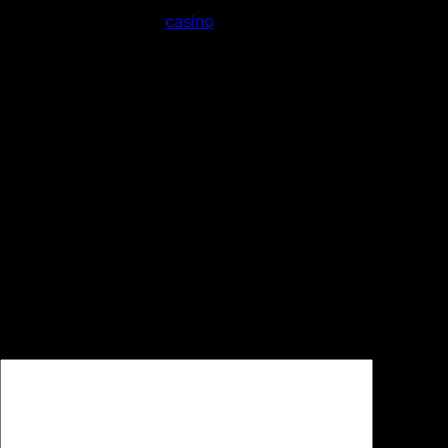
abril 26, 2026
admlnlx
casino
Deja una respuesta
Tu dirección de correo electrónico no será
publicada.
Los campos obligatorios están marcados
con
*
Comentario
*