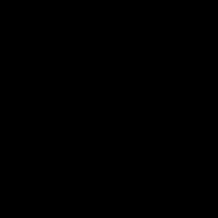
 graczy: g
wane są ek
 kasynie V