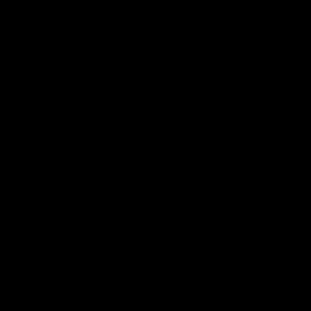
gdzie transmitowane 
e w kasynie Vox?