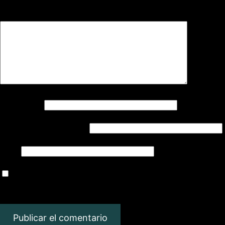
Comentario
*
Nombre
*
Correo electrónico
*
Web
Guarda mi nombre, correo electrónico y web en
este navegador para la próxima vez que comente.