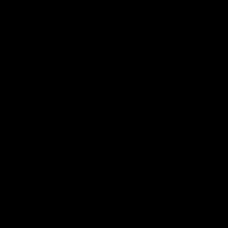
gdzie transmitowane 
e w kasynie Vox?