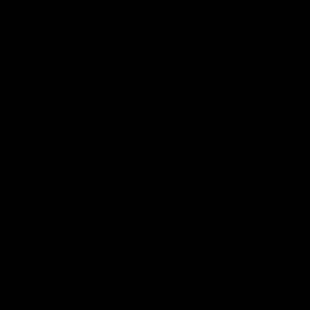
Komentarze
transmito
promocje w