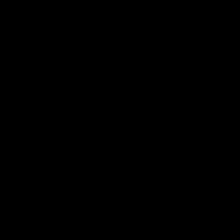
ikirsə:
rılması və