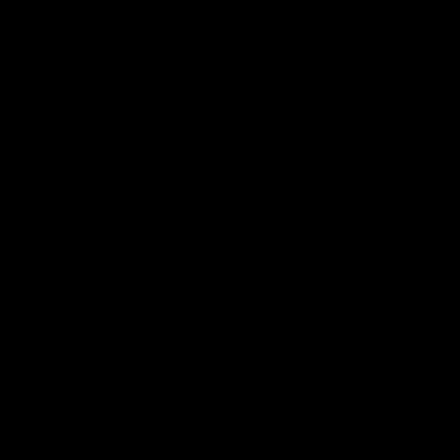
Blog
ərin