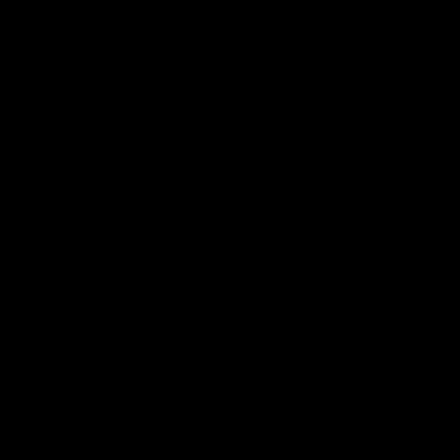
Sekrety su
kasyna Vox
i nagród