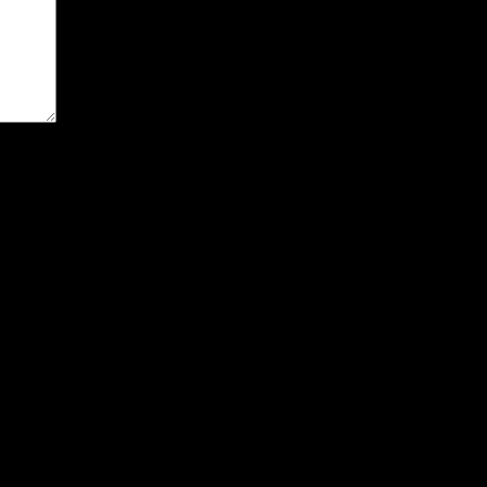
ste navegador para la próxima vez que comente.