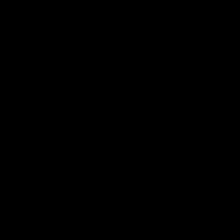
kcesu w Tu
: system u