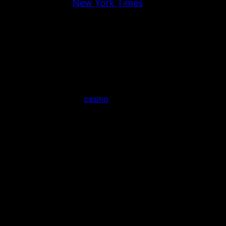
mogą odwiedzić
New York Times
. Niezależnie od ich
poziomu umiejętności, każdy może znaleźć coś dla
siebie, aby z powodzeniem brać udział w turniejach i
cieszyć się nimi.
abril 25, 2026
admlnlx
casino
Deja una respuesta
Tu dirección de correo electrónico no será
publicada.
Los campos obligatorios están marcados