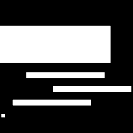
con
*
Comentario
*
Nombre
*
Correo electrónico
*
Web
Guarda mi nombre, correo electrónico y web en
este navegador para la próxima vez que comente.