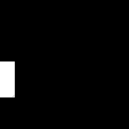
.
Los campos obligatorios están marcados con
*