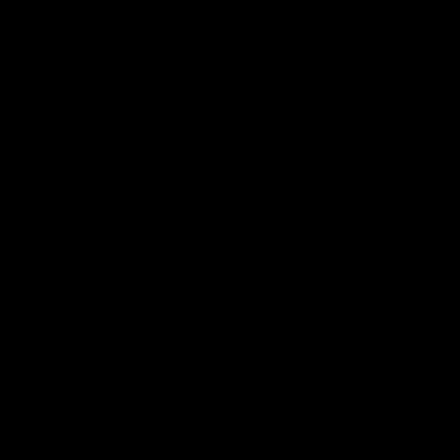
1хбет скач
Советы дл
установки