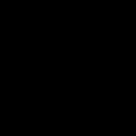
ать беспла
я плавного