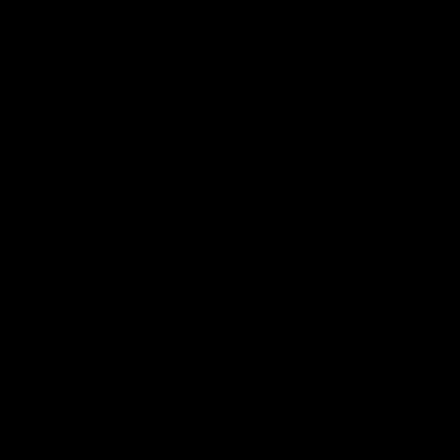
ация на
 как