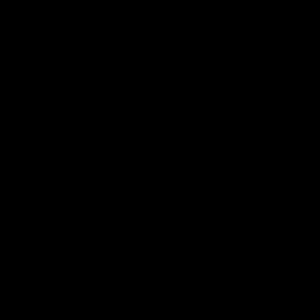
ая информ
ом сайте:
n Up