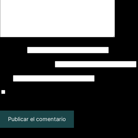
Nombre
*
Correo electrónico
*
Web
Guarda mi nombre, correo electrónico y web en
este navegador para la próxima vez que comente.