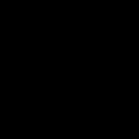
Blog
Vox