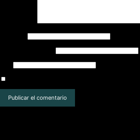
Comentario
*
Nombre
*
Correo electrónico
*
Web
Guarda mi nombre, correo electrónico y web en e