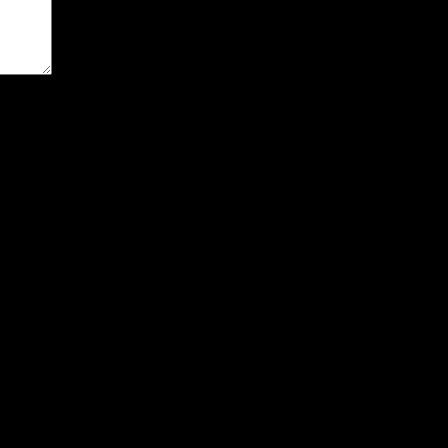
ste navegador para la próxima vez que comente.