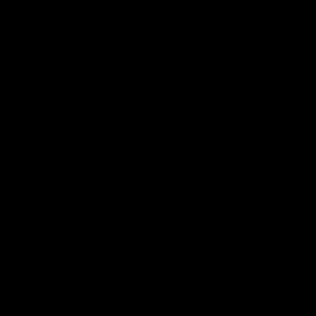
Blog
a