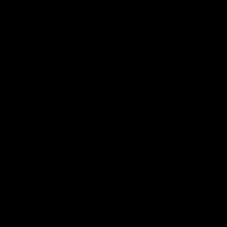
ine z Blik: Graj już z