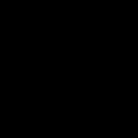
нные
ысокими
 для