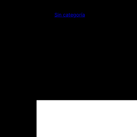
abril 23, 2026
kjsrgchtp
Sin categoría
Deja una respuesta
Tu dirección de correo electrónico no será publicada
Comentario
*