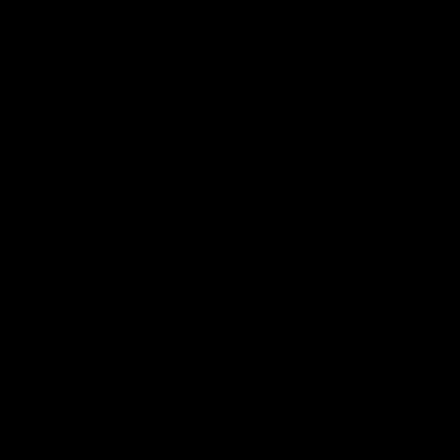
Blog
Up с