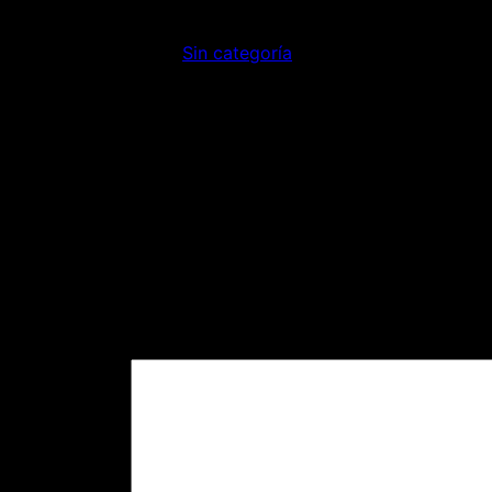
abril 23, 2026
admlnlx
Sin categoría
Deja una respuesta
Tu dirección de correo electrónico no será publicada
Comentario
*