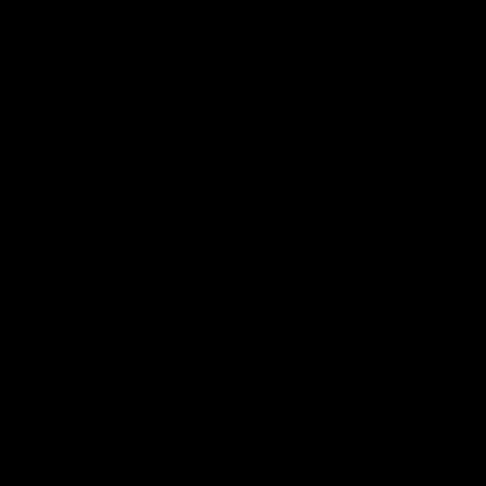
Играйте в
автоматы 
показател