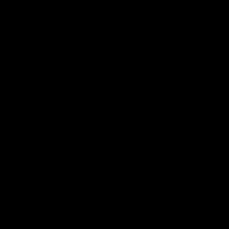
Jaka jest r
VIP a stan
kasynie Vo