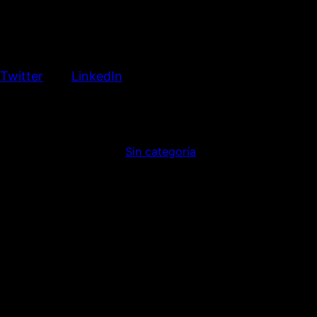
Wybór pomiędzy tymi opcjami zależy od preferencji g
najważniejsze w grze, oceniając dostępne opcje. Świ
powinna być dobrze przemyślana. Więcej informacji 
Twitter
czy
LinkedIn
.
abril 24, 2026
kjsrgchtp
Sin categoría
Deja una respuesta