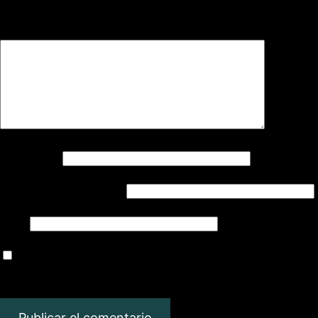
Comentario
*
Nombre
*
Correo electrónico
*
Web
Guarda mi nombre, correo electrónico y web en
este navegador para la próxima vez que comente.