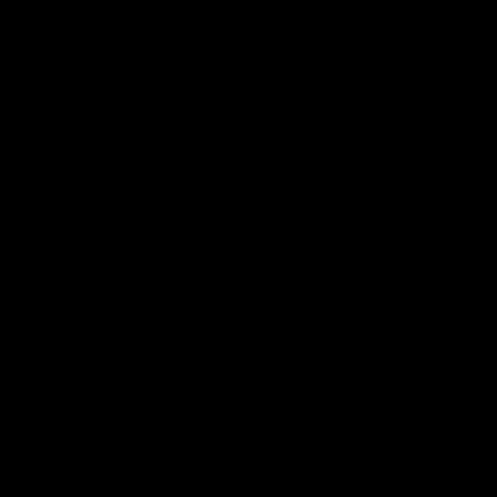
Cuscograf
Kde dostanu bonus b
automaty?