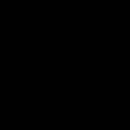
Cuscograf
Kde dostanu bonus b
automaty?