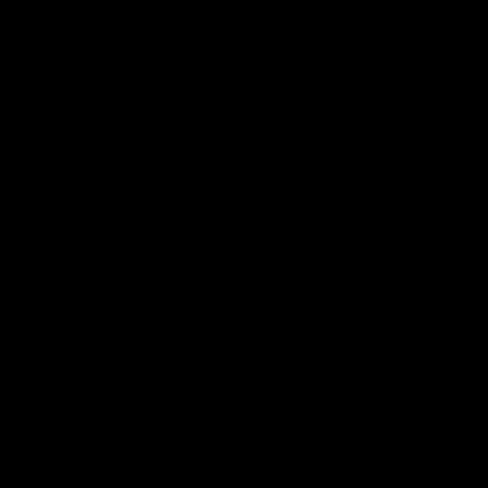
Komentarze
transmito
promocje w