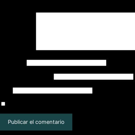
Tu dirección de correo electrónico no será publicada
Comentario
*
Nombre
*
Correo electrónico
*
Web
Guarda mi nombre, correo electrónico y web en e