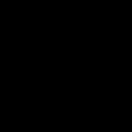
Blog
żywo