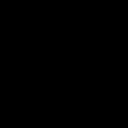
dla Gry kasynowe na 
pierem