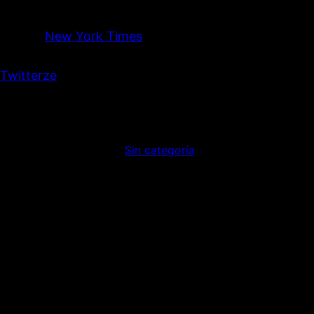
strategii gier kasynowych możesz znaleźć na
stronie
New York Times
, a o najnowszych
wydarzeniach w świecie gier można przeczytać na
Twitterze
.
abril 22, 2026
kjsrgchtp
Sin categoría
Deja una respuesta
Tu dirección de correo electrónico no será