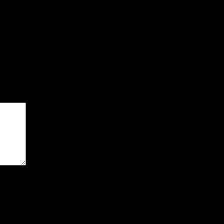
.
Los campos obligatorios están marcados con
*