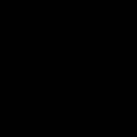
Przegląd z
kasynie Vo
informacje