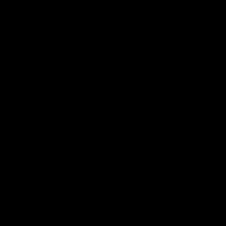
Blog
 co