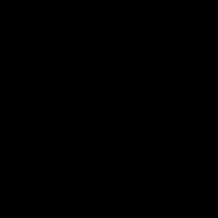
nusów w
ieneś