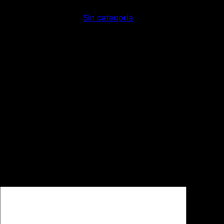
abril 23, 2026
admlnlx
Sin categoría
Deja una respuesta
Tu dirección de correo electrónico no será
publicada.
Los campos obligatorios están marcados
con
*
Comentario
*