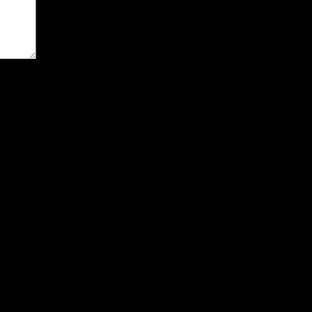
ste navegador para la próxima vez que comente.