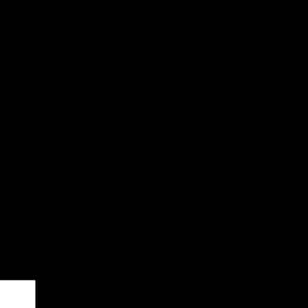
.
Los campos obligatorios están marcados con
*